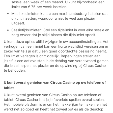
sessie, een week of een maand. U kunt bijvoorbeeld een
limiet van € 75 per week instellen.
Met inzetlimieten kunt u een maximumbedrag instellen dat
u kunt inzetten, waardoor u niet te veel aan plezier
uitgeeft.
Sessietijdslimieten: Stel een tijdslimiet in voor elke sessie en
zorg ervoor dat je altijd binnen die tijdslimiet speelt.
U kunt deze opties altijd wijzigen in uw accountinstellingen. Het
verhogen van een limiet kan een korte wachttijd vereisen om er
zeker van te zijn dat u een goed doordachte beslissing neemt.
Een limiet verlagen is onmiddellijk. Beperkingen stellen aan
jezelf is een actieve stap in de richting van verantwoord gamen
die je zal helpen het plezier en de opwinding bij Circus Casino
te behouden.
U kunt overal genieten van Circus Casino op uw telefoon of
tablet
U kunt overal genieten van Circus Casino op uw telefoon of
tablet. Circus Casino laat je je favoriete spellen overal spelen.
Het mobiele platform is er om het makkelijker te maken, en het
werkt net zo goed en heeft net zoveel opties als de desktop