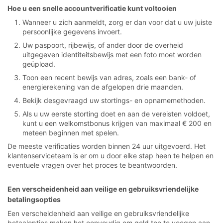
Hoe u een snelle accountverificatie kunt voltooien
Wanneer u zich aanmeldt, zorg er dan voor dat u uw juiste
persoonlijke gegevens invoert.
Uw paspoort, rijbewijs, of ander door de overheid
uitgegeven identiteitsbewijs met een foto moet worden
geüpload.
Toon een recent bewijs van adres, zoals een bank- of
energierekening van de afgelopen drie maanden.
Bekijk desgevraagd uw stortings- en opnamemethoden.
Als u uw eerste storting doet en aan de vereisten voldoet,
kunt u een welkomstbonus krijgen van maximaal € 200 en
meteen beginnen met spelen.
De meeste verificaties worden binnen 24 uur uitgevoerd. Het
klantenserviceteam is er om u door elke stap heen te helpen en
eventuele vragen over het proces te beantwoorden.
Een verscheidenheid aan veilige en gebruiksvriendelijke
betalingsopties
Een verscheidenheid aan veilige en gebruiksvriendelijke
betaalopties maken het eenvoudig om geld toe te voegen aan