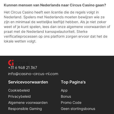
Kunnen mensen van Nederlands naar Circus Casino gaan?
Het Circus Casino heeft een licentie die de regels volgt in
Nederland. Spelers met Nederlands moeten bewijzen wie ze
zijn en minimaal de wettelijke leeftijd hebben. Als je niet zeker
weet of je kunt spelen, lees dan onze algemene voorwaarden of
praat met de Nederland kansspelautoriteit. Sterke
verificatieprocessen op ons platform zorgen ervoor dat het de
lokale wetten volgt.
+31 6 948 21 367
info@casino-circus-nl.com
Servicevoorwaarden
Top Pagina's
Cookiebeleid
App
Privacybeleid
Bonus
Algemene voorwaarden
Promo Code
Responsible Gaming
Geen stortingsbonus