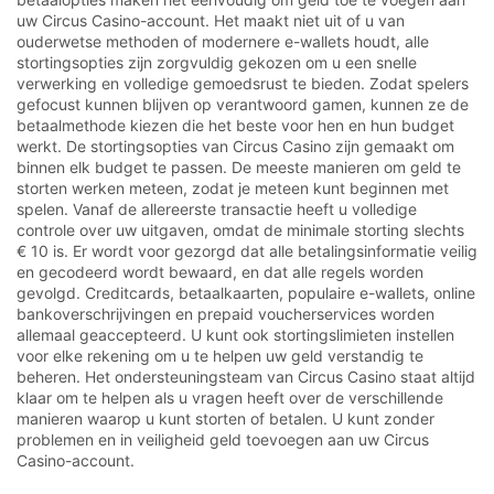
uw Circus Casino-account. Het maakt niet uit of u van
ouderwetse methoden of modernere e-wallets houdt, alle
stortingsopties zijn zorgvuldig gekozen om u een snelle
verwerking en volledige gemoedsrust te bieden. Zodat spelers
gefocust kunnen blijven op verantwoord gamen, kunnen ze de
betaalmethode kiezen die het beste voor hen en hun budget
werkt. De stortingsopties van Circus Casino zijn gemaakt om
binnen elk budget te passen. De meeste manieren om geld te
storten werken meteen, zodat je meteen kunt beginnen met
spelen. Vanaf de allereerste transactie heeft u volledige
controle over uw uitgaven, omdat de minimale storting slechts
€ 10 is. Er wordt voor gezorgd dat alle betalingsinformatie veilig
en gecodeerd wordt bewaard, en dat alle regels worden
gevolgd. Creditcards, betaalkaarten, populaire e-wallets, online
bankoverschrijvingen en prepaid voucherservices worden
allemaal geaccepteerd. U kunt ook stortingslimieten instellen
voor elke rekening om u te helpen uw geld verstandig te
beheren. Het ondersteuningsteam van Circus Casino staat altijd
klaar om te helpen als u vragen heeft over de verschillende
manieren waarop u kunt storten of betalen. U kunt zonder
problemen en in veiligheid geld toevoegen aan uw Circus
Casino-account.