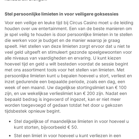
Stel persoonlijke limieten in voor veiligere goksessies
Voor een veilige en leuke tijd bij Circus Casino moet u de leiding
houden over uw entertainment. Een van de beste manieren om
je spel veilig te houden is door persoonlijke limieten in te stellen
die werken voor je budget en de manier waarop je graag
speelt. Het stellen van deze limieten zorgt ervoor dat u niet te
veel geld uitgeeft en stimuleert gezonde speelgewoonten voor
alle niveaus van vaardigheden en ervaring. U kunt kiezen
hoeveel tijd en geld u wilt besteden voordat de sessie begint
met ons assortiment tools voor het stellen van limieten. Met
persoonlijke limieten kunt u bepalen hoeveel u stort, verliest en
inzet gedurende een bepaalde periode, zoals een dag, een
week of een maand. Uw dagelijkse stortingslimiet kan € 100
zijn, en uw wekelijkse verlieslimiet kan € 200 zijn. Nadat een
bepaald bedrag is ingevoerd of ingezet, kan er niet meer
worden toegevoegd of gedaan totdat het door u gekozen
tijdsbestek opnieuw begint.
Stel dagelijkse of maandelijkse limieten in voor hoeveel u
kunt storten, bijvoorbeeld € 50.
Stel een limiet in voor hoeveel u kunt verliezen in een