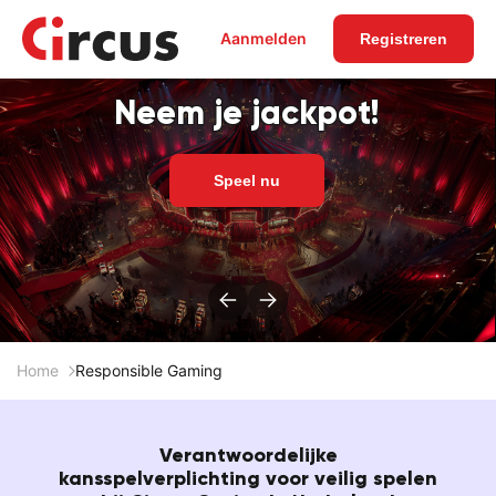
Aanmelden
Registreren
Neem je jackpot!
Speel nu
Home
Responsible Gaming
Verantwoordelijke
kansspelverplichting voor veilig spelen