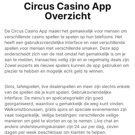
Circus Casino App
Overzicht
De Circus Casino App maakt het gemakkelijk voor mensen om
verschillende casino spellen te spelen op hun telefoons. Het
heeft een gebruiksvriendelijke interface en veel verschillende
spellen voor mensen met verschillende smaken. Deze app
onderscheidt zich van de rest omdat het gemakkelijk is om je
aan te melden, transacties veilig zijn en er regelmatig deals zijn.
Zowel experts als nieuwe spelers kunnen de app gebruiken om
plezier te hebben en mogelijk echt geld te winnen.
Slots, tafelspellen, live dealerspellen en meer zijn slechts enkele
van de spellen die je kunt spelen. Gebruiksvriendelijke
interface: De menu's en spelcategorieën zijn goed
georganiseerd, waardoor u gemakkelijk de weg kunt vinden.
Welkomstbonussen, gratis spins en speciale evenementen zijn
vaak toegankelijk. Veilige betalingen: verschillende veilige
manieren om geld te storten en op te nemen. Live chat en
andere ondersteuningskanalen zijn 24 uur per dag, zeven
dagen per week beschikbaar om klanten te helpen.