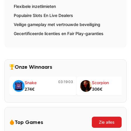
Flexibele inzetlimieten
Populaire Slots En Live Dealers
Veilige gameplay met vertrouwde beveiliging
Gecertificeerde licenties en Fair Play-garanties
Circus Casino App Overzicht
Getting Started
Voors En Nadelen
Onze Winnaars
03:19:03
03
Snake
Scorpion
274€
306€
Top Games
Zie alles