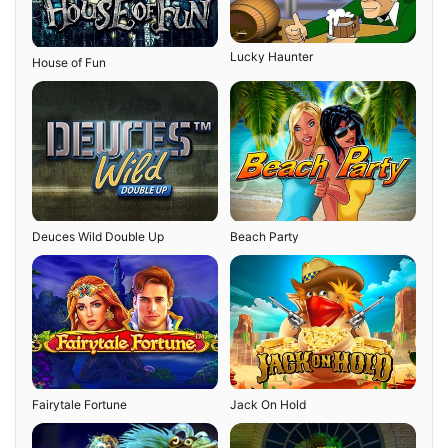
Lucky Haunter
House of Fun
Deuces Wild Double Up
Beach Party
Fairytale Fortune
Jack On Hold