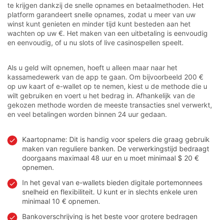
te krijgen dankzij de snelle opnames en betaalmethoden. Het
platform garandeert snelle opnames, zodat u meer van uw
winst kunt genieten en minder tijd kunt besteden aan het
wachten op uw €. Het maken van een uitbetaling is eenvoudig
en eenvoudig, of u nu slots of live casinospellen speelt.
Als u geld wilt opnemen, hoeft u alleen maar naar het
kassamedewerk van de app te gaan. Om bijvoorbeeld 200 €
op uw kaart of e-wallet op te nemen, kiest u de methode die u
wilt gebruiken en voert u het bedrag in. Afhankelijk van de
gekozen methode worden de meeste transacties snel verwerkt,
en veel betalingen worden binnen 24 uur gedaan.
Kaartopname: Dit is handig voor spelers die graag gebruik
maken van reguliere banken. De verwerkingstijd bedraagt
doorgaans maximaal 48 uur en u moet minimaal $ 20 €
opnemen.
In het geval van e-wallets bieden digitale portemonnees
snelheid en flexibiliteit. U kunt er in slechts enkele uren
minimaal 10 € opnemen.
Bankoverschrijving is het beste voor grotere bedragen