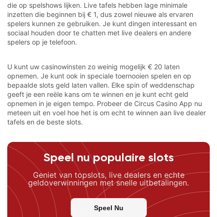
die op spelshows lijken. Live tafels hebben lage minimale
inzetten die beginnen bij € 1, dus zowel nieuwe als ervaren
spelers kunnen ze gebruiken. Je kunt dingen interessant en
sociaal houden door te chatten met live dealers en andere
spelers op je telefoon.
U kunt uw casinowinsten zo weinig mogelijk € 20 laten
opnemen. Je kunt ook in speciale toernooien spelen en op
bepaalde slots geld laten vallen. Elke spin of weddenschap
geeft je een reële kans om te winnen en je kunt echt geld
opnemen in je eigen tempo. Probeer de Circus Casino App nu
meteen uit en voel hoe het is om echt te winnen aan live dealer
tafels en de beste slots.
Speel nu populaire slots
Geniet van topslots, live dealers en echte
geldoverwinningen met snelle uitbetalingen.
Speel Nu