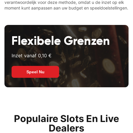
verantwoordelijk voor deze methode, omdat u de inzet op elk
moment kunt aanpassen aan uw budget en speeldoelstellingen.
Flexibele Grenzen
Inzet vanaf 0,10 €
Speel Nu
Populaire Slots En Live
Dealers