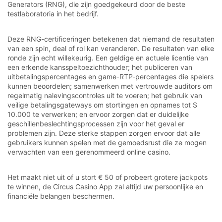
Generators (RNG), die zijn goedgekeurd door de beste
testlaboratoria in het bedrijf.
Deze RNG-certificeringen betekenen dat niemand de resultaten
van een spin, deal of rol kan veranderen. De resultaten van elke
ronde zijn echt willekeurig. Een geldige en actuele licentie van
een erkende kansspeltoezichthouder; het publiceren van
uitbetalingspercentages en game-RTP-percentages die spelers
kunnen beoordelen; samenwerken met vertrouwde auditors om
regelmatig nalevingscontroles uit te voeren; het gebruik van
veilige betalingsgateways om stortingen en opnames tot $
10.000 te verwerken; en ervoor zorgen dat er duidelijke
geschillenbeslechtingsprocessen zijn voor het geval er
problemen zijn. Deze sterke stappen zorgen ervoor dat alle
gebruikers kunnen spelen met de gemoedsrust die ze mogen
verwachten van een gerenommeerd online casino.
Het maakt niet uit of u stort € 50 of probeert grotere jackpots
te winnen, de Circus Casino App zal altijd uw persoonlijke en
financiële belangen beschermen.