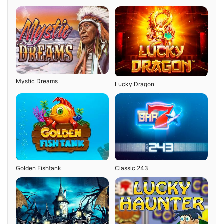
Mystic Dreams
Lucky Dragon
Golden Fishtank
Classic 243