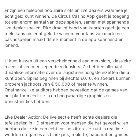
Er zijn een heleboel populaire slots en live dealers waarmee je
echt geld kunt winnen. De Circus Casino App geeft je toegang
tot een enorm aantal van deze spellen, samen met spannende
live dealer spellen. Elke draai of hand van kaarten geeft je een
reële kans om echt geld te winnen. Voor fans van moderne
casinospellen maakt dit elk moment in de app spannend en
lonend.
U kunt kiezen uit een verscheidenheid aan merkslots, klassieke
rollenslots en meeslepende videoslots. Ze hebben allemaal
duidelijke informatie over de laagste en hoogste inzetten die u
kunt doen. Spins beginnen bij slechts €0.10, en spelers kunnen
proberen jackpots van € 50.000 of meer te winnen.
Onafhankelijke auditors hebben bevestigd dat de games van
het platform eerlijk zijn en hoogwaardige graphics en
bonusfuncties hebben.
Live Dealer Action: De live sectie heeft echte dealers die
tafelspellen in HD streamen voor mensen die het gevoel willen
hebben dat ze in een echt casino zitten. Je kunt in realtime
wedden op games als blackjack, roulette, baccarat en games