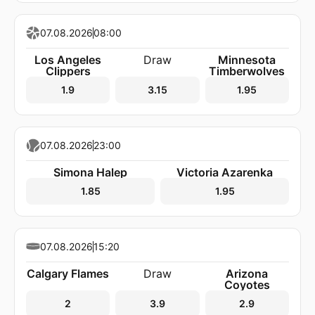
07.08.2026
08:00
Los Angeles
Draw
Minnesota
Clippers
Timberwolves
1.9
3.15
1.95
07.08.2026
23:00
Simona Halep
Victoria Azarenka
1.85
1.95
07.08.2026
15:20
Calgary Flames
Draw
Arizona
Coyotes
2
3.9
2.9