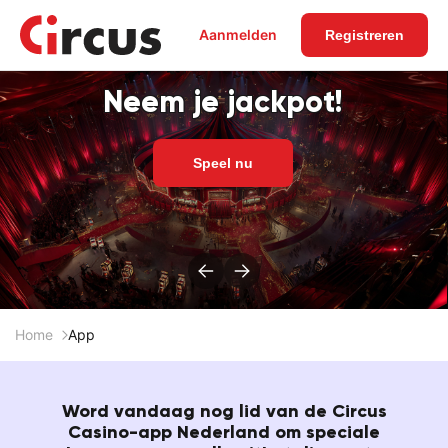
Aanmelden
Registreren
Neem je jackpot!
Speel nu
Home
App
Word vandaag nog lid van de Circus
Casino-app Nederland om speciale