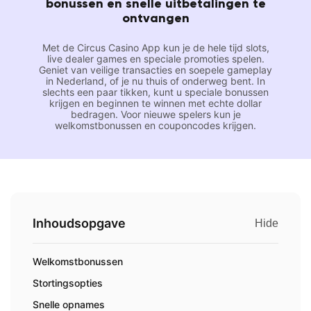
bonussen en snelle uitbetalingen te
ontvangen
Met de Circus Casino App kun je de hele tijd slots,
live dealer games en speciale promoties spelen.
Geniet van veilige transacties en soepele gameplay
in Nederland, of je nu thuis of onderweg bent. In
slechts een paar tikken, kunt u speciale bonussen
krijgen en beginnen te winnen met echte dollar
bedragen. Voor nieuwe spelers kun je
welkomstbonussen en couponcodes krijgen.
Inhoudsopgave
Hide
Welkomstbonussen
Stortingsopties
Snelle opnames