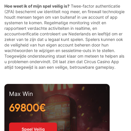
Hoe weet ik of mijn spel veilig is?
Twee-factor authenticatie
(2FA) beschermt uw identiteit nog meer, en firewall technologie
houdt mensen tegen om van buitenaf in uw account of app
systemen te komen. Regelmatige monitoring vindt en
rapporteert verdachte activiteiten in realtime, en
accountverificatie controleert uw Nederlands en leeftijd om er
zeker van te zijn dat u legaal kunt spelen. Spelers kunnen ook
de veiligheid van hun eigen account beheren door hun
wachtwoorden te wijzigen en sessietime-outs in te stellen.
Toegewijde ondersteuning staat klaar om meteen te helpen als
u problemen ondervindt. Dit laat zien dat Circus Casino App
altijd toegewijd is aan een veilige, betrouwbare gameplay.
Max Win
69800€
Speel Veilig