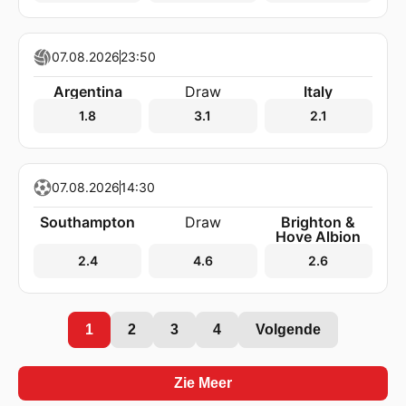
07.08.2026
23:50
Argentina
Draw
Italy
1.8
3.1
2.1
07.08.2026
14:30
Southampton
Draw
Brighton &
Hove Albion
2.4
4.6
2.6
1
2
3
4
Volgende
Zie Meer