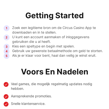
Getting Started
Zoek een legitieme bron om de Circus Casino App te
downloaden en in te stellen.
U kunt een account aanmaken of inloggegevens
gebruiken die u al heeft.
Kies een speltype en begin met spelen.
Gebruik uw gewenste betaalmethode om geld te storten.
Als je er klaar voor bent, haal dan veilig je winst eruit.
Voors En Nadelen
Veel games, die mogelijk regelmatig updates nodig
hebben.
Aansprekende promoties.
Snelle klantenservice.