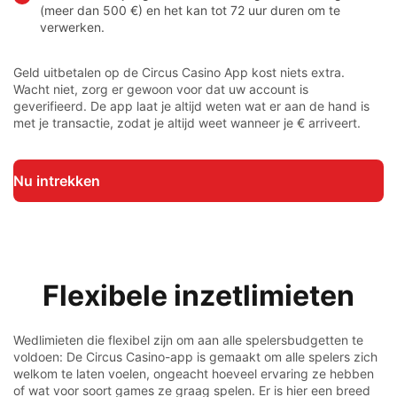
(meer dan 500 €) en het kan tot 72 uur duren om te
verwerken.
Geld uitbetalen op de Circus Casino App kost niets extra.
Wacht niet, zorg er gewoon voor dat uw account is
geverifieerd. De app laat je altijd weten wat er aan de hand is
met je transactie, zodat je altijd weet wanneer je € arriveert.
Nu intrekken
Flexibele inzetlimieten
Wedlimieten die flexibel zijn om aan alle spelersbudgetten te
voldoen: De Circus Casino-app is gemaakt om alle spelers zich
welkom te laten voelen, ongeacht hoeveel ervaring ze hebben
of wat voor soort games ze graag spelen. Er is hier een breed