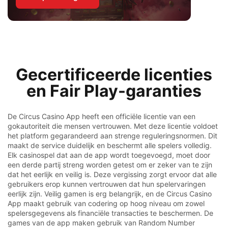
Gecertificeerde licenties
en Fair Play-garanties
De Circus Casino App heeft een officiële licentie van een
gokautoriteit die mensen vertrouwen. Met deze licentie voldoet
het platform gegarandeerd aan strenge reguleringsnormen. Dit
maakt de service duidelijk en beschermt alle spelers volledig.
Elk casinospel dat aan de app wordt toegevoegd, moet door
een derde partij streng worden getest om er zeker van te zijn
dat het eerlijk en veilig is. Deze vergissing zorgt ervoor dat alle
gebruikers erop kunnen vertrouwen dat hun spelervaringen
eerlijk zijn. Veilig gamen is erg belangrijk, en de Circus Casino
App maakt gebruik van codering op hoog niveau om zowel
spelersgegevens als financiële transacties te beschermen. De
games van de app maken gebruik van Random Number