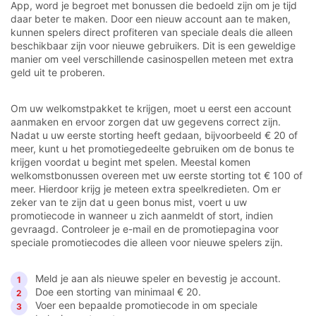
App, word je begroet met bonussen die bedoeld zijn om je tijd
daar beter te maken. Door een nieuw account aan te maken,
kunnen spelers direct profiteren van speciale deals die alleen
beschikbaar zijn voor nieuwe gebruikers. Dit is een geweldige
manier om veel verschillende casinospellen meteen met extra
geld uit te proberen.
Om uw welkomstpakket te krijgen, moet u eerst een account
aanmaken en ervoor zorgen dat uw gegevens correct zijn.
Nadat u uw eerste storting heeft gedaan, bijvoorbeeld € 20 of
meer, kunt u het promotiegedeelte gebruiken om de bonus te
krijgen voordat u begint met spelen. Meestal komen
welkomstbonussen overeen met uw eerste storting tot € 100 of
meer. Hierdoor krijg je meteen extra speelkredieten. Om er
zeker van te zijn dat u geen bonus mist, voert u uw
promotiecode in wanneer u zich aanmeldt of stort, indien
gevraagd. Controleer je e-mail en de promotiepagina voor
speciale promotiecodes die alleen voor nieuwe spelers zijn.
Meld je aan als nieuwe speler en bevestig je account.
Doe een storting van minimaal € 20.
Voer een bepaalde promotiecode in om speciale