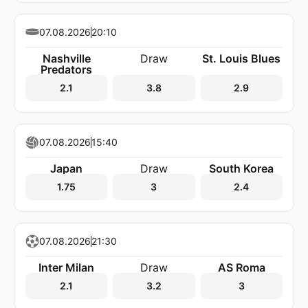
07.08.2026
20:10
Nashville
Draw
St. Louis Blues
Predators
2.1
3.8
2.9
07.08.2026
15:40
Japan
Draw
South Korea
1.75
3
2.4
07.08.2026
21:30
Inter Milan
Draw
AS Roma
2.1
3.2
3