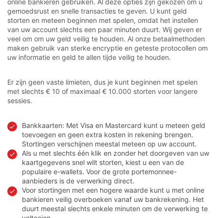
online bankieren gebruiken. Al deze opties zijn gekozen om u
gemoedsrust en snelle transacties te geven. U kunt geld
storten en meteen beginnen met spelen, omdat het instellen
van uw account slechts een paar minuten duurt. Wij geven er
veel om om uw geld veilig te houden. Al onze betaalmethoden
maken gebruik van sterke encryptie en geteste protocollen om
uw informatie en geld te allen tijde veilig te houden.
Er zijn geen vaste limieten, dus je kunt beginnen met spelen
met slechts € 10 of maximaal € 10.000 storten voor langere
sessies.
Bankkaarten: Met Visa en Mastercard kunt u meteen geld
toevoegen en geen extra kosten in rekening brengen.
Stortingen verschijnen meestal meteen op uw account.
Als u met slechts één klik en zonder het doorgeven van uw
kaartgegevens snel wilt storten, kiest u een van de
populaire e-wallets. Voor de grote portemonnee-
aanbieders is de verwerking direct.
Voor stortingen met een hogere waarde kunt u met online
bankieren veilig overboeken vanaf uw bankrekening. Het
duurt meestal slechts enkele minuten om de verwerking te
voltooien.